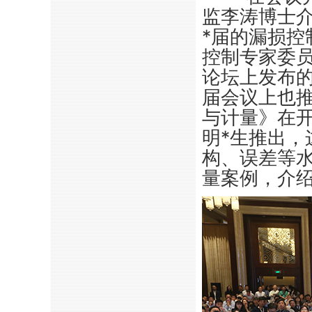
监李涛博士
*
届的漏损控制大
控制专家委
论坛上发布
届会议上也
与计量》在
明
*
生推出，
构、误差等
量案例，介