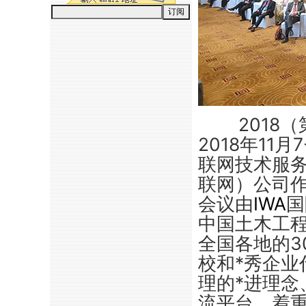
2018
2018年11
联网技术服
联网）公司
会议由
IWA
国
中国土木工
全国各地的3
校和
*
秀企业
理的
*
进理念
流平台，着