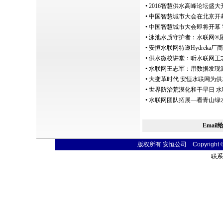
•
2016智慧供水高峰论坛盛
•
中国智慧城市大会在北京开
•
中国智慧城市大会即将开幕
•
泳池水质守护者：水联网®尿素
•
安恒水联网特邀Hydreka
•
供水微校讲堂：听水联网王志
•
水联网王志军：用数据发现
•
大变革时代 安恒水联网为供
•
世界防治荒漠化和干旱日 
•
水联网团队拓展—看青山绿
Email
版权所有 安恒公司 Copyright © 20
联系电