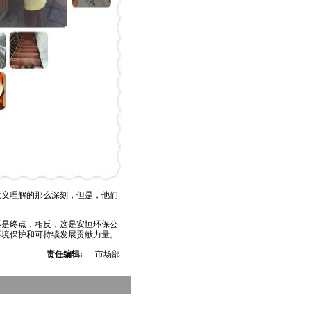
义理解的那么深刻，但是，他们
是终点，相反，这是安恒环保公
环境保护和可持续发展贡献力量。
责任编辑:
市场部