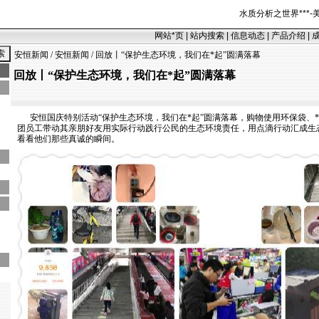
水质分析之世界
***
-
网站
*
页
|
站内搜索
|
信息动态
|
产品介绍
|
安恒新闻
/
安恒新闻
/ 回放丨“保护生态环境，我们在
*
起”圆满落幕
回放丨“保护生态环境，我们在
*
起”圆满落幕
安恒国庆特别活动“保护生态环境，我们在
*
起”圆满落幕，购物使用环保袋、
*
团员工带动其亲朋好友用实际行动践行公民的生态环境责任，用点滴行动汇成生
看看他们那些真诚的瞬间。